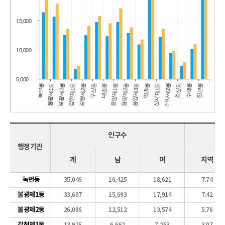
15,000
10,000
5,000
진관동
수색동
신사제2동
증산동
신사제1동
역촌동
응암제3동
응암제2동
응암제1동
대조동
갈현제2동
구산동
갈현제1동
불광제2동
불광제1동
녹번동
인구수
행정기관
계
남
여
지역
녹번동
35,046
16,425
18,621
7.74
불광제1동
33,607
15,693
17,914
7.42
불광제2동
26,086
12,512
13,574
5.76