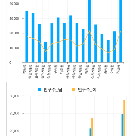
40,000
30,000
20,000
10,000
0
수색동
진관동
증산동
신사제2동
신사제1동
역촌동
응암제3동
응암제2동
응암제1동
대조동
구산동
갈현제2동
갈현제1동
불광제2동
불광제1동
녹번동
인구수_남
인구수_여
30,000
25,000
20,000