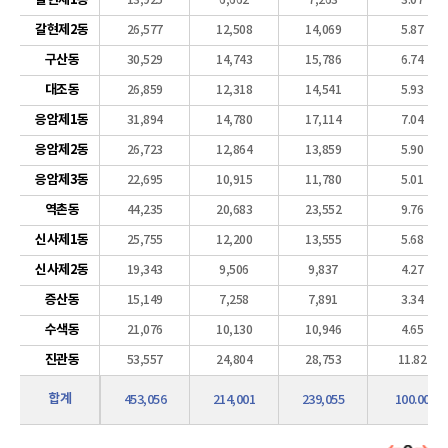
갈현제1동
13,925
6,662
7,263
3.07
갈현제2동
26,577
12,508
14,069
5.87
구산동
30,529
14,743
15,786
6.74
대조동
26,859
12,318
14,541
5.93
응암제1동
31,894
14,780
17,114
7.04
응암제2동
26,723
12,864
13,859
5.90
응암제3동
22,695
10,915
11,780
5.01
역촌동
44,235
20,683
23,552
9.76
신사제1동
25,755
12,200
13,555
5.68
신사제2동
19,343
9,506
9,837
4.27
증산동
15,149
7,258
7,891
3.34
수색동
21,076
10,130
10,946
4.65
진관동
53,557
24,804
28,753
11.82
합계
453,056
214,001
239,055
100.00