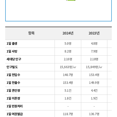
항목
2024년
2023년
2
1일 출생
5.0명
4.8명
1일 사망
8.2명
7.9명
세대당 인구
2.16명
2.18명
인구밀도
15,663명/㎢
15,849명/㎢
15
1일 전입수
140.7명
153.4명
1
1일 전출수
153.4명
149.9명
1일 혼인쌍
5.1건
4.4건
1일 이혼쌍
1.8건
1.9건
1일 민원처리
-
-
1일 여권발급
118.7명
136.7명