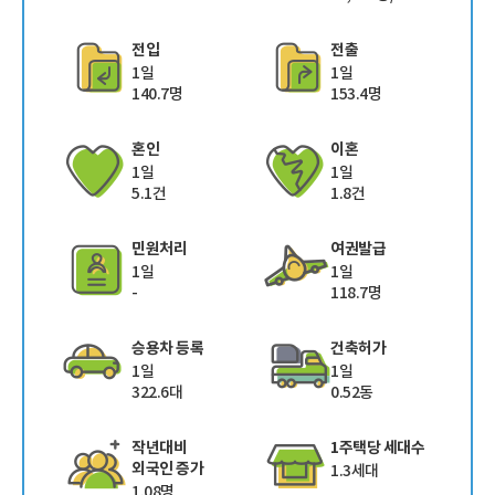
전입
전출
1일
1일
140.7명
153.4명
혼인
이혼
1일
1일
5.1건
1.8건
민원처리
여권발급
1일
1일
-
118.7명
승용차 등록
건축허가
1일
1일
322.6대
0.52동
작년대비
1주택당 세대수
외국인 증가
1.3세대
1.08명