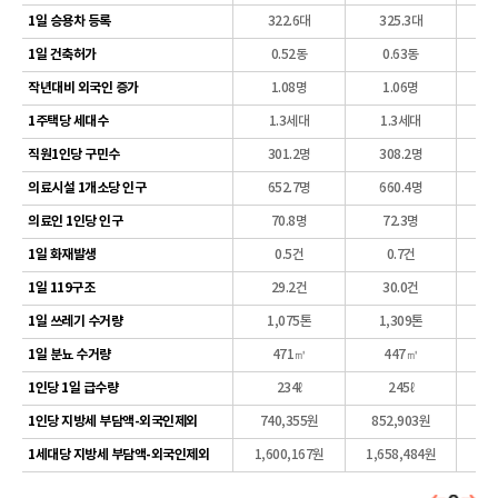
1일 승용차 등록
322.6대
325.3대
3
1일 건축허가
0.52동
0.63동
작년대비 외국인 증가
1.08명
1.06명
1주택당 세대수
1.3세대
1.3세대
직원1인당 구민수
301.2명
308.2명
의료시설 1개소당 인구
652.7명
660.4명
6
의료인 1인당 인구
70.8명
72.3명
1일 화재발생
0.5건
0.7건
1일 119구조
29.2건
30.0건
1일 쓰레기 수거량
1,075톤
1,309톤
1
1일 분뇨 수거량
471㎥
447㎥
1인당 1일 급수량
234ℓ
245ℓ
1인당 지방세 부담액-외국인제외
740,355원
852,903원
85
1세대당 지방세 부담액-외국인제외
1,600,167원
1,658,484원
1,8