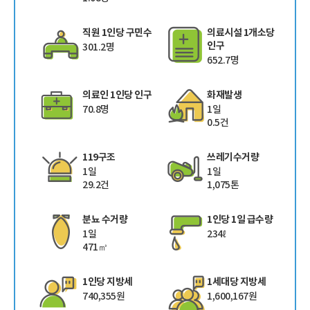
직원 1인당 구민수
의료시설 1개소당
인구
301.2명
652.7명
의료인 1인당 인구
화재발생
70.8명
1일
0.5건
119구조
쓰레기수거량
1일
1일
29.2건
1,075톤
분뇨 수거량
1인당 1일 급수량
1일
234ℓ
471㎥
1인당 지방세
1세대당 지방세
740,355원
1,600,167원