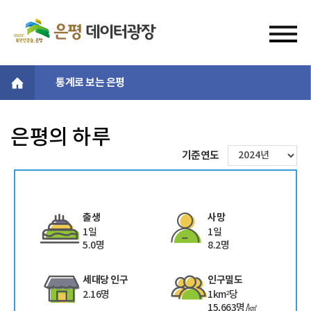
통계로 보는 은평
은평의 하루
기준연도
출생
사망
1일
1일
5.0명
8.2명
세대당 인구
인구밀도
2.16명
1km²당
15,663명/㎢