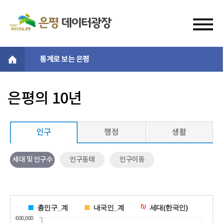
통계로 보는 은평
은평의 10년
인구
행정
생활
세대 및 인구수
인구동태
인구이동
총인구_계
내국인_계
세대(한국인)
600,000